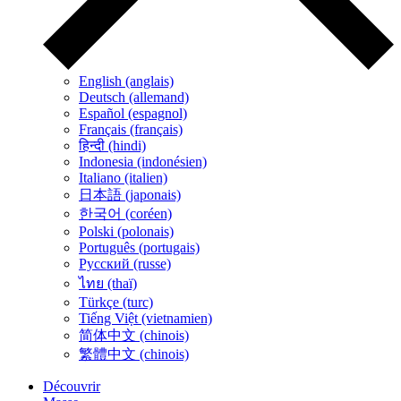
English (anglais)
Deutsch (allemand)
Español (espagnol)
Français (français)
हिन्दी (hindi)
Indonesia (indonésien)
Italiano (italien)
日本語 (japonais)
한국어 (coréen)
Polski (polonais)
Português (portugais)
Русский (russe)
ไทย (thaï)
Türkçe (turc)
Tiếng Việt (vietnamien)
简体中文 (chinois)
繁體中文 (chinois)
Découvrir