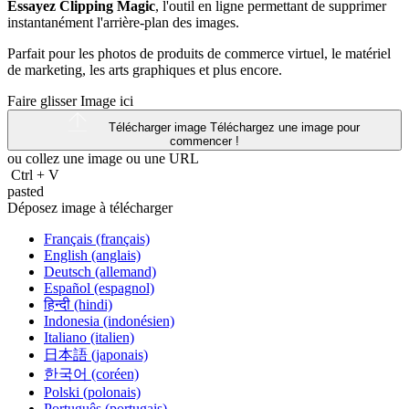
Essayez Clipping Magic
, l'outil en ligne permettant de supprimer
instantanément l'arrière-plan des images.
Parfait pour les photos de produits de commerce virtuel, le matériel
de marketing, les arts graphiques et plus encore.
Faire glisser Image ici
Télécharger image
Téléchargez une image pour
commencer !
ou collez une image ou une
URL
Ctrl
+
V
pasted
Déposez image à télécharger
Français (français)
English (anglais)
Deutsch (allemand)
Español (espagnol)
हिन्दी (hindi)
Indonesia (indonésien)
Italiano (italien)
日本語 (japonais)
한국어 (coréen)
Polski (polonais)
Português (portugais)