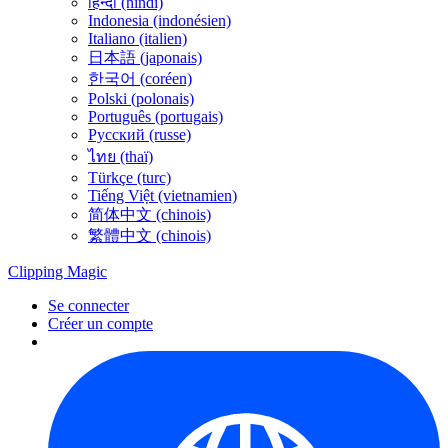
हिन्दी (hindi)
Indonesia (indonésien)
Italiano (italien)
日本語 (japonais)
한국어 (coréen)
Polski (polonais)
Português (portugais)
Русский (russe)
ไทย (thaï)
Türkçe (turc)
Tiếng Việt (vietnamien)
简体中文 (chinois)
繁體中文 (chinois)
Clipping
Magic
Se connecter
Créer un compte