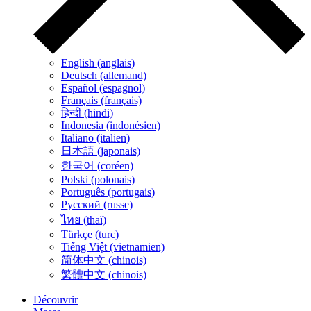
English (anglais)
Deutsch (allemand)
Español (espagnol)
Français (français)
हिन्दी (hindi)
Indonesia (indonésien)
Italiano (italien)
日本語 (japonais)
한국어 (coréen)
Polski (polonais)
Português (portugais)
Русский (russe)
ไทย (thaï)
Türkçe (turc)
Tiếng Việt (vietnamien)
简体中文 (chinois)
繁體中文 (chinois)
Découvrir