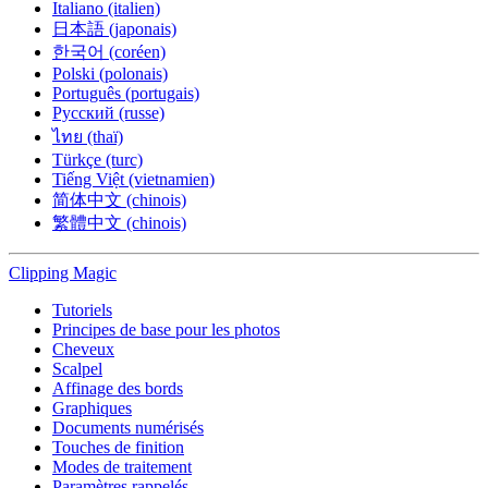
Italiano (italien)
日本語 (japonais)
한국어 (coréen)
Polski (polonais)
Português (portugais)
Русский (russe)
ไทย (thaï)
Türkçe (turc)
Tiếng Việt (vietnamien)
简体中文 (chinois)
繁體中文 (chinois)
Clipping
Magic
Tutoriels
Principes de base pour les photos
Cheveux
Scalpel
Affinage des bords
Graphiques
Documents numérisés
Touches de finition
Modes de traitement
Paramètres rappelés