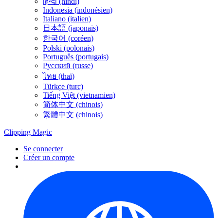
हिन्दी (hindi)
Indonesia (indonésien)
Italiano (italien)
日本語 (japonais)
한국어 (coréen)
Polski (polonais)
Português (portugais)
Русский (russe)
ไทย (thaï)
Türkçe (turc)
Tiếng Việt (vietnamien)
简体中文 (chinois)
繁體中文 (chinois)
Clipping
Magic
Se connecter
Créer un compte