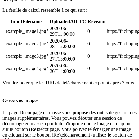
La feuille de calcul ressemble à ce qui suit :
InputFilename
UploadedAtUTC
Revision
2020-06-
"example_image1.jpg"
0
https://fr.cli
29T11:00:00
2020-06-
"example_image2.jpg"
0
https://fr.cli
28T12:00:00
2020-06-
"example_image3.jpg"
0
https://fr.cli
27T13:00:00
2020-06-
"example_image4.jpg"
0
https://fr.cli
26T14:00:00
Veuillez noter que les URL de téléchargement expirent après 7jours.
Gérez vos images
La page Découpage en masse vous propose des outils de gestion des
images supplémentaires. Vous pouvez débuter une session de
découpage en masse à partir de n'importe quelle image en cliquant
sur le bouton (Re)découpage. Vous pouvez télécharger une image
en cliquant sur le bouton (Re)téléchargement (utilisez le bouton de