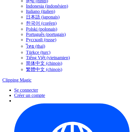
हिन्दी (hindi)
Indonesia (indonésien)
Italiano (italien)
日本語 (japonais)
한국어 (coréen)
Polski (polonais)
Português (portugais)
Русский (russe)
ไทย (thaï)
Türkçe (turc)
Tiếng Việt (vietnamien)
简体中文 (chinois)
繁體中文 (chinois)
Clipping
Magic
Se connecter
Créer un compte