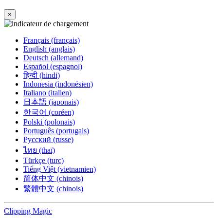
×
Français (français)
English (anglais)
Deutsch (allemand)
Español (espagnol)
हिन्दी (hindi)
Indonesia (indonésien)
Italiano (italien)
日本語 (japonais)
한국어 (coréen)
Polski (polonais)
Português (portugais)
Русский (russe)
ไทย (thaï)
Türkçe (turc)
Tiếng Việt (vietnamien)
简体中文 (chinois)
繁體中文 (chinois)
Clipping
Magic