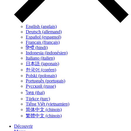
English (anglais)
Deutsch (allemand)
Español (espagnol)
Français (français)
हिन्दी (hindi)
Indonesia (indonésien)
Italiano (italien)
日本語 (japonais)
한국어 (coréen)
Polski (polonais)
Português (portugais)
Русский (russe)
ไทย (thaï)
Türkçe (turc)
Tiếng Việt (vietnamien)
简体中文 (chinois)
繁體中文 (chinois)
Découvrir