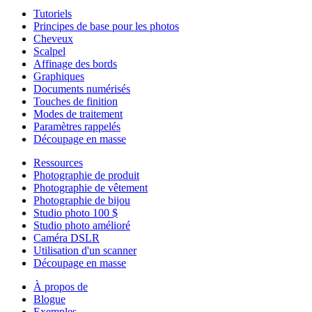
Tutoriels
Principes de base pour les photos
Cheveux
Scalpel
Affinage des bords
Graphiques
Documents numérisés
Touches de finition
Modes de traitement
Paramètres rappelés
Découpage en masse
Ressources
Photographie de produit
Photographie de vêtement
Photographie de bijou
Studio photo 100 $
Studio photo amélioré
Caméra DSLR
Utilisation d'un scanner
Découpage en masse
À propos de
Blogue
Exemples