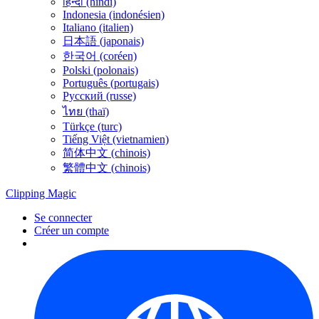
हिन्दी (hindi)
Indonesia (indonésien)
Italiano (italien)
日本語 (japonais)
한국어 (coréen)
Polski (polonais)
Português (portugais)
Русский (russe)
ไทย (thaï)
Türkçe (turc)
Tiếng Việt (vietnamien)
简体中文 (chinois)
繁體中文 (chinois)
Clipping
Magic
Se connecter
Créer un compte