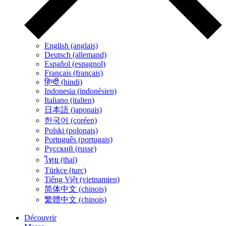
English (anglais)
Deutsch (allemand)
Español (espagnol)
Français (français)
हिन्दी (hindi)
Indonesia (indonésien)
Italiano (italien)
日本語 (japonais)
한국어 (coréen)
Polski (polonais)
Português (portugais)
Русский (russe)
ไทย (thaï)
Türkçe (turc)
Tiếng Việt (vietnamien)
简体中文 (chinois)
繁體中文 (chinois)
Découvrir