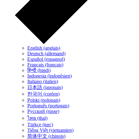
English (anglais)
Deutsch (allemand)
Español (espagnol)
Français (français)
हिन्दी (hindi)
Indonesia (indonésien)
Italiano (italien)
日本語 (japonais)
한국어 (coréen)
Polski (polonais)
Português (portugais)
Русский (russe)
ไทย (thaï)
Türkçe (turc)
Tiếng Việt (vietnamien)
简体中文 (chinois)