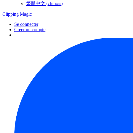
繁體中文 (chinois)
Clipping
Magic
Se connecter
Créer un compte