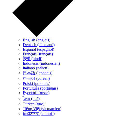
English (anglais)
Deutsch (allemand)
Español (espagnol)
Français (français)
हिन्दी (hindi)
Indonesia (indonésien)
Italiano (italien)
日本語 (japonais)
한국어 (coréen)
Polski (polonais)
Português (portugais)
Русский (russe)
ไทย (thaï)
Türkçe (turc)
Tiếng Việt (vietnamien)
简体中文 (chinois)