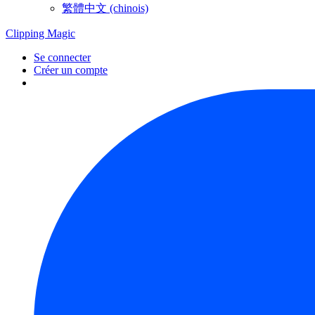
繁體中文 (chinois)
Clipping
Magic
Se connecter
Créer un compte