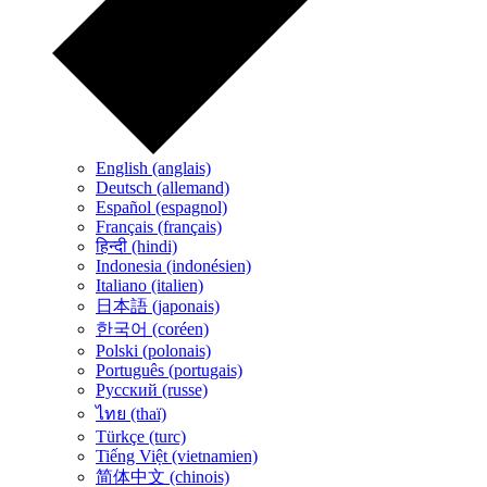
English (anglais)
Deutsch (allemand)
Español (espagnol)
Français (français)
हिन्दी (hindi)
Indonesia (indonésien)
Italiano (italien)
日本語 (japonais)
한국어 (coréen)
Polski (polonais)
Português (portugais)
Русский (russe)
ไทย (thaï)
Türkçe (turc)
Tiếng Việt (vietnamien)
简体中文 (chinois)