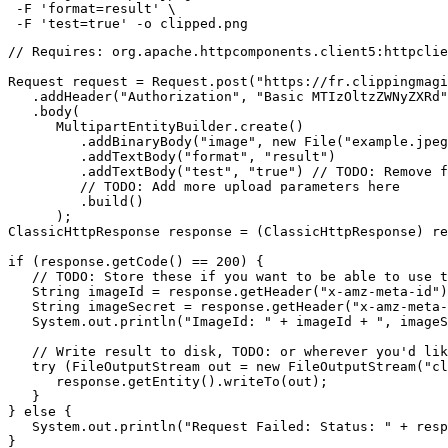
 -F 'format=result' \

// Requires: org.apache.httpcomponents.client5:httpclie
Request request = Request.post("https://fr.clippingmagi
   .addHeader("Authorization", "Basic MTIzOltzZWNyZXRd"
   .body(

      MultipartEntityBuilder.create()

         .addBinaryBody("image", new File("example.jpeg
         .addTextBody("format", "result")

         .addTextBody("test", "true") // TODO: Remove f
         // TODO: Add more upload parameters here

         .build()

      );

ClassicHttpResponse response = (ClassicHttpResponse) re
if (response.getCode() == 200) {

   // TODO: Store these if you want to be able to use t
   String imageId = response.getHeader("x-amz-meta-id")
   String imageSecret = response.getHeader("x-amz-meta-
   System.out.println("ImageId: " + imageId + ", imageS
   // Write result to disk, TODO: or wherever you'd lik
   try (FileOutputStream out = new FileOutputStream("cl
      response.getEntity().writeTo(out);

   }

} else {

   System.out.println("Request Failed: Status: " + resp