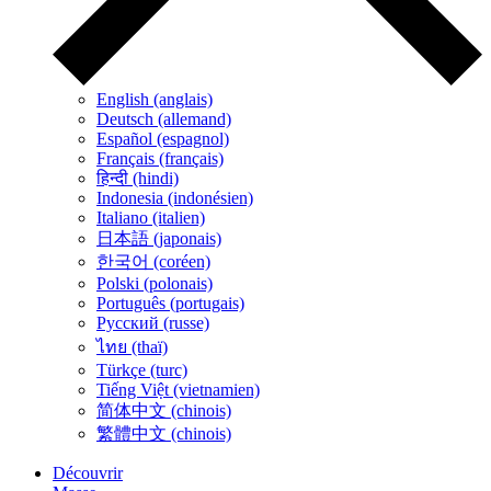
English (anglais)
Deutsch (allemand)
Español (espagnol)
Français (français)
हिन्दी (hindi)
Indonesia (indonésien)
Italiano (italien)
日本語 (japonais)
한국어 (coréen)
Polski (polonais)
Português (portugais)
Русский (russe)
ไทย (thaï)
Türkçe (turc)
Tiếng Việt (vietnamien)
简体中文 (chinois)
繁體中文 (chinois)
Découvrir