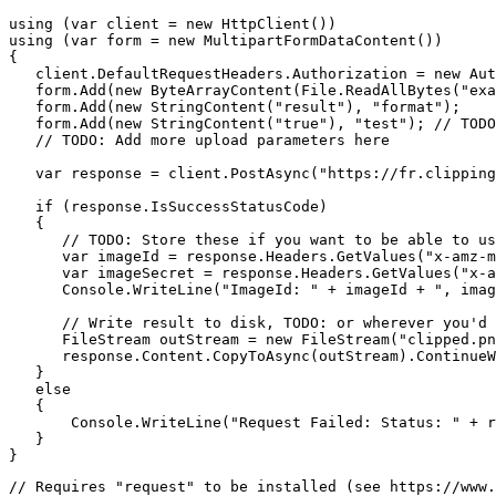
using (var client = new HttpClient())

using (var form = new MultipartFormDataContent())

{

   client.DefaultRequestHeaders.Authorization = new Aut
   form.Add(new ByteArrayContent(File.ReadAllBytes("exa
   form.Add(new StringContent("result"), "format");

   form.Add(new StringContent("true"), "test"); // TODO
   // TODO: Add more upload parameters here

   var response = client.PostAsync("https://fr.clipping
   if (response.IsSuccessStatusCode)

   {

      // TODO: Store these if you want to be able to us
      var imageId = response.Headers.GetValues("x-amz-m
      var imageSecret = response.Headers.GetValues("x-a
      Console.WriteLine("ImageId: " + imageId + ", imag
      // Write result to disk, TODO: or wherever you'd 
      FileStream outStream = new FileStream("clipped.pn
      response.Content.CopyToAsync(outStream).ContinueW
   }

   else

   {

       Console.WriteLine("Request Failed: Status: " + r
   }

// Requires "request" to be installed (see https://www.