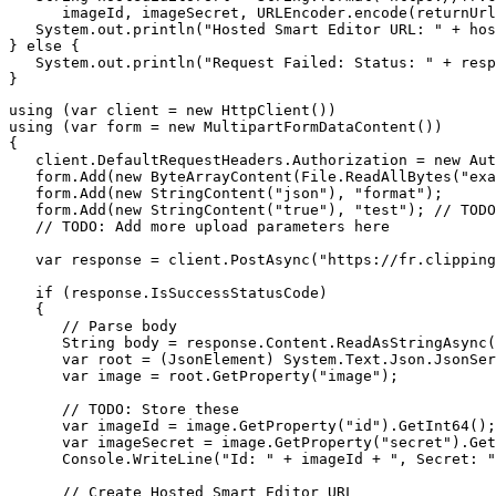
      imageId, imageSecret, URLEncoder.encode(returnUrl
   System.out.println("Hosted Smart Editor URL: " + hos
} else {

   System.out.println("Request Failed: Status: " + resp
using (var client = new HttpClient())

using (var form = new MultipartFormDataContent())

{

   client.DefaultRequestHeaders.Authorization = new Aut
   form.Add(new ByteArrayContent(File.ReadAllBytes("exa
   form.Add(new StringContent("json"), "format");

   form.Add(new StringContent("true"), "test"); // TODO
   // TODO: Add more upload parameters here

   var response = client.PostAsync("https://fr.clipping
   if (response.IsSuccessStatusCode)

   {

      // Parse body

      String body = response.Content.ReadAsStringAsync(
      var root = (JsonElement) System.Text.Json.JsonSer
      var image = root.GetProperty("image");

      // TODO: Store these

      var imageId = image.GetProperty("id").GetInt64();

      var imageSecret = image.GetProperty("secret").Get
      Console.WriteLine("Id: " + imageId + ", Secret: "
      // Create Hosted Smart Editor URL
