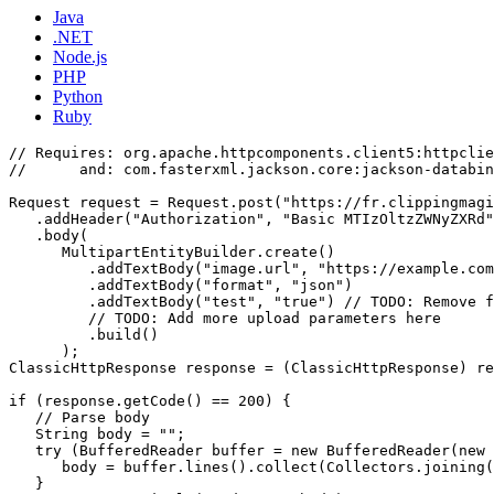
Java
.NET
Node.js
PHP
Python
Ruby
// Requires: org.apache.httpcomponents.client5:httpclie
//      and: com.fasterxml.jackson.core:jackson-databin
Request request = Request.post("https://fr.clippingmagi
   .addHeader("Authorization", "Basic MTIzOltzZWNyZXRd"
   .body(

      MultipartEntityBuilder.create()

         .addTextBody("image.url", "https://example.com
         .addTextBody("format", "json")

         .addTextBody("test", "true") // TODO: Remove f
         // TODO: Add more upload parameters here

         .build()

      );

ClassicHttpResponse response = (ClassicHttpResponse) re
if (response.getCode() == 200) {

   // Parse body

   String body = "";

   try (BufferedReader buffer = new BufferedReader(new 
      body = buffer.lines().collect(Collectors.joining(
   }
