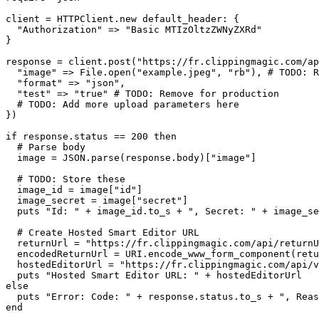
client = HTTPClient.new default_header: {

  "Authorization" => "Basic MTIzOltzZWNyZXRd"

}

response = client.post("https://fr.clippingmagic.com/ap
  "image" => File.open("example.jpeg", "rb"), # TODO: R
  "format" => "json",

  "test" => "true" # TODO: Remove for production

  # TODO: Add more upload parameters here

})

if response.status == 200 then

  # Parse body

  image = JSON.parse(response.body)["image"]

  # TODO: Store these

  image_id = image["id"]

  image_secret = image["secret"]

  puts "Id: " + image_id.to_s + ", Secret: " + image_se
  # Create Hosted Smart Editor URL

  returnUrl = "https://fr.clippingmagic.com/api/returnU
  encodedReturnUrl = URI.encode_www_form_component(retu
  hostedEditorUrl = "https://fr.clippingmagic.com/api/v
  puts "Hosted Smart Editor URL: " + hostedEditorUrl

else

  puts "Error: Code: " + response.status.to_s + ", Reas