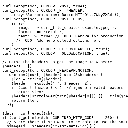
curl_setopt($ch, CURLOPT_POST, true);

curl_setopt($ch, CURLOPT_HTTPHEADER,

    array('Authorization: Basic MTIzOltzZWNyZXRd'));

curl_setopt($ch, CURLOPT_POSTFIELDS,

    array(

      'image' => curl_file_create('example.jpeg'),

      'format' => 'result',

      'test' => 'true' // TODO: Remove for production

      // TODO: Add more upload options here

    ));

curl_setopt($ch, CURLOPT_RETURNTRANSFER, true);

curl_setopt($ch, CURLOPT_FOLLOWLOCATION, true);

// Parse the headers to get the image id & secret

$headers = [];

curl_setopt($ch, CURLOPT_HEADERFUNCTION,

  function($curl, $header) use (&$headers) {

    $len = strlen($header);

    $header = explode(':', $header, 2);

    if (count($header) < 2) // ignore invalid headers

      return $len;

    $headers[strtolower(trim($header[0]))][] = trim($he
    return $len;

  });

$data = curl_exec($ch);

if (curl_getinfo($ch, CURLINFO_HTTP_CODE) == 200) {

  // Store these if you want to be able to use the Smar
  $imageId = $headers['x-amz-meta-id'][0];
