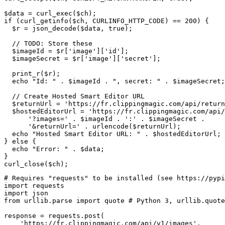
$data = curl_exec($ch);

if (curl_getinfo($ch, CURLINFO_HTTP_CODE) == 200) {

  $r = json_decode($data, true);

  // TODO: Store these

  $imageId = $r['image']['id'];

  $imageSecret = $r['image']['secret'];

  print_r($r);

  echo "Id: " . $imageId . ", secret: " . $imageSecret;

  // Create Hosted Smart Editor URL

  $returnUrl = 'https://fr.clippingmagic.com/api/return
  $hostedEditorUrl = 'https://fr.clippingmagic.com/api/
      '?images=' . $imageId . ':' . $imageSecret .

      '&returnUrl=' . urlencode($returnUrl);

  echo "Hosted Smart Editor URL: " . $hostedEditorUrl;

} else {

  echo "Error: " . $data;

}

curl_close($ch);
# Requires "requests" to be installed (see https://pypi
import requests

import json

from urllib.parse import quote # Python 3, urllib.quote
response = requests.post(

    'https://fr.clippingmagic.com/api/v1/images',
