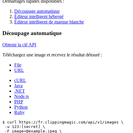
Démarrages rapides disponibles :
Découpage automatique
Éditeur intelligent hébergé
Éditeur intelligent de marque blanche
Découpage automatique
Obtenir la clé API
Téléchargez une image et recevez le résultat détouré :
File
URL
cURL
Java
.NET
Node.js
PHP
Python
Ruby
$ curl https://fr.clippingmagic.com/api/v1/images \

 -u 123:[secret] \

 -F image=@example.jpeg \
