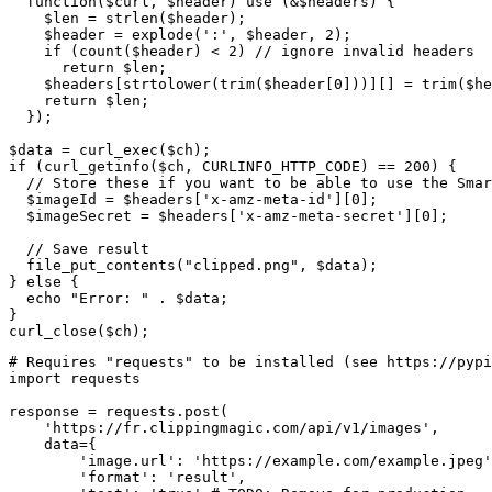
  function($curl, $header) use (&$headers) {

    $len = strlen($header);

    $header = explode(':', $header, 2);

    if (count($header) < 2) // ignore invalid headers

      return $len;

    $headers[strtolower(trim($header[0]))][] = trim($he
    return $len;

  });

$data = curl_exec($ch);

if (curl_getinfo($ch, CURLINFO_HTTP_CODE) == 200) {

  // Store these if you want to be able to use the Smar
  $imageId = $headers['x-amz-meta-id'][0];

  $imageSecret = $headers['x-amz-meta-secret'][0];

  // Save result

  file_put_contents("clipped.png", $data);

} else {

  echo "Error: " . $data;

}

curl_close($ch);
# Requires "requests" to be installed (see https://pypi
import requests

response = requests.post(

    'https://fr.clippingmagic.com/api/v1/images',

    data={

        'image.url': 'https://example.com/example.jpeg'
        'format': 'result',
