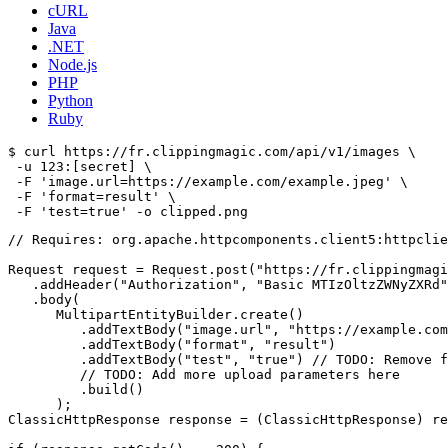
cURL
Java
.NET
Node.js
PHP
Python
Ruby
$ curl https://fr.clippingmagic.com/api/v1/images \

 -u 123:[secret] \

 -F 'image.url=https://example.com/example.jpeg' \

 -F 'format=result' \

// Requires: org.apache.httpcomponents.client5:httpclie
Request request = Request.post("https://fr.clippingmagi
   .addHeader("Authorization", "Basic MTIzOltzZWNyZXRd"
   .body(

      MultipartEntityBuilder.create()

         .addTextBody("image.url", "https://example.com
         .addTextBody("format", "result")

         .addTextBody("test", "true") // TODO: Remove f
         // TODO: Add more upload parameters here

         .build()

      );

ClassicHttpResponse response = (ClassicHttpResponse) re