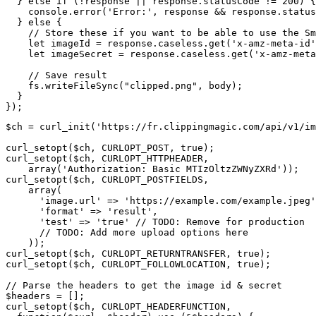
  } else if (!response || response.statusCode != 200) {

    console.error('Error:', response && response.status
  } else {

    // Store these if you want to be able to use the Sm
    let imageId = response.caseless.get('x-amz-meta-id'
    let imageSecret = response.caseless.get('x-amz-meta
    // Save result

    fs.writeFileSync("clipped.png", body);

  }

$ch = curl_init('https://fr.clippingmagic.com/api/v1/im
curl_setopt($ch, CURLOPT_POST, true);

curl_setopt($ch, CURLOPT_HTTPHEADER,

    array('Authorization: Basic MTIzOltzZWNyZXRd'));

curl_setopt($ch, CURLOPT_POSTFIELDS,

    array(

      'image.url' => 'https://example.com/example.jpeg'
      'format' => 'result',

      'test' => 'true' // TODO: Remove for production

      // TODO: Add more upload options here

    ));

curl_setopt($ch, CURLOPT_RETURNTRANSFER, true);

curl_setopt($ch, CURLOPT_FOLLOWLOCATION, true);

// Parse the headers to get the image id & secret

$headers = [];

curl_setopt($ch, CURLOPT_HEADERFUNCTION,
