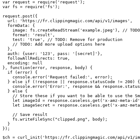
var request = require('request');

var fs = require('fs');

request.post({

  url: 'https://fr.clippingmagic.com/api/v1/images',

  formData: {

    image: fs.createReadStream('example.jpeg'), // TODO
    format: 'result',

    test: 'true', // TODO: Remove for production

    // TODO: Add more upload options here

  },

  auth: {user: '123', pass: '[secret]'},

  followAllRedirects: true,

  encoding: null

}, function(error, response, body) {

  if (error) {

    console.error('Request failed:', error);

  } else if (!response || response.statusCode != 200) {

    console.error('Error:', response && response.status
  } else {

    // Store these if you want to be able to use the Sm
    let imageId = response.caseless.get('x-amz-meta-id'
    let imageSecret = response.caseless.get('x-amz-meta
    // Save result

    fs.writeFileSync("clipped.png", body);

  }

$ch = curl_init('https://fr.clippingmagic.com/api/v1/im