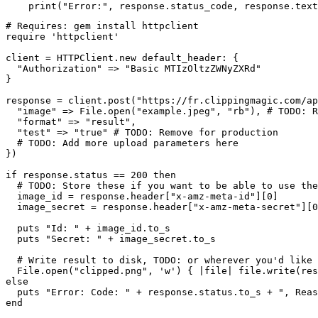
# Requires: gem install httpclient

require 'httpclient'

client = HTTPClient.new default_header: {

  "Authorization" => "Basic MTIzOltzZWNyZXRd"

}

response = client.post("https://fr.clippingmagic.com/ap
  "image" => File.open("example.jpeg", "rb"), # TODO: R
  "format" => "result",

  "test" => "true" # TODO: Remove for production

  # TODO: Add more upload parameters here

})

if response.status == 200 then

  # TODO: Store these if you want to be able to use the
  image_id = response.header["x-amz-meta-id"][0]

  image_secret = response.header["x-amz-meta-secret"][0
  puts "Id: " + image_id.to_s

  puts "Secret: " + image_secret.to_s

  # Write result to disk, TODO: or wherever you'd like

  File.open("clipped.png", 'w') { |file| file.write(res
else

  puts "Error: Code: " + response.status.to_s + ", Reas