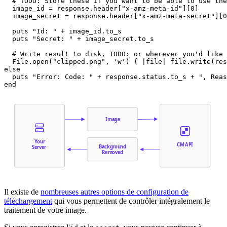
  # TODO: Store these if you want to be able to use the
  image_id = response.header["x-amz-meta-id"][0]

  image_secret = response.header["x-amz-meta-secret"][0
  puts "Id: " + image_id.to_s

  puts "Secret: " + image_secret.to_s

  # Write result to disk, TODO: or wherever you'd like

  File.open("clipped.png", 'w') { |file| file.write(res
else

  puts "Error: Code: " + response.status.to_s + ", Reas
Image
Your
CM API
Background
Server
Removed
Il existe de
nombreuses autres options de configuration de
téléchargement
qui vous permettent de contrôler intégralement le
traitement de votre image.