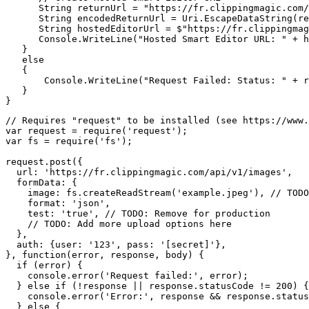
      String returnUrl = "https://fr.clippingmagic.com/
      String encodedReturnUrl = Uri.EscapeDataString(re
      String hostedEditorUrl = $"https://fr.clippingmag
      Console.WriteLine("Hosted Smart Editor URL: " + h
   }

   else

   {

       Console.WriteLine("Request Failed: Status: " + r
   }

// Requires "request" to be installed (see https://www.
var request = require('request');

var fs = require('fs');

request.post({

  url: 'https://fr.clippingmagic.com/api/v1/images',

  formData: {

    image: fs.createReadStream('example.jpeg'), // TODO
    format: 'json',

    test: 'true', // TODO: Remove for production

    // TODO: Add more upload options here

  },

  auth: {user: '123', pass: '[secret]'},

}, function(error, response, body) {

  if (error) {

    console.error('Request failed:', error);

  } else if (!response || response.statusCode != 200) {

    console.error('Error:', response && response.status
  } else {
