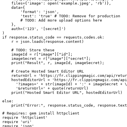
    files={'image': open('example.jpeg', 'rb')},

    data={

        'format': 'json',

        'test': 'true' # TODO: Remove for production

        # TODO: Add more upload options here

    },

    auth=('123', '[secret]')

)

if response.status_code == requests.codes.ok:

    r = json.loads(response.content)

    # TODO: Store these

    imageId = r["image"]["id"];

    imageSecret = r["image"]["secret"];

    print("Result", r, imageId, imageSecret);

    # Create Hosted Smart Editor URL

    returnUrl = 'https://fr.clippingmagic.com/api/retur
    hostedEditorUrl = 'https://fr.clippingmagic.com/api
      '?images=' + str(imageId) + ':' + imageSecret + \

      '&returnUrl=' + quote(returnUrl)

    print("Hosted Smart Editor URL", hostedEditorUrl)

else:

# Requires: gem install httpclient

require 'httpclient'

require 'uri'

require 'json'
