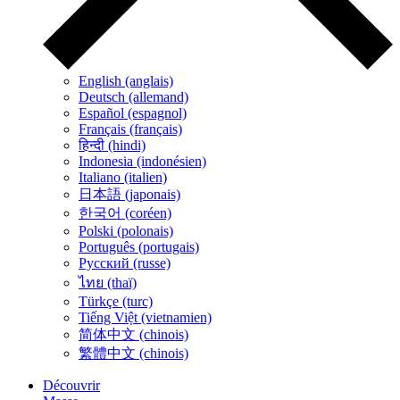
English (anglais)
Deutsch (allemand)
Español (espagnol)
Français (français)
हिन्दी (hindi)
Indonesia (indonésien)
Italiano (italien)
日本語 (japonais)
한국어 (coréen)
Polski (polonais)
Português (portugais)
Русский (russe)
ไทย (thaï)
Türkçe (turc)
Tiếng Việt (vietnamien)
简体中文 (chinois)
繁體中文 (chinois)
Découvrir