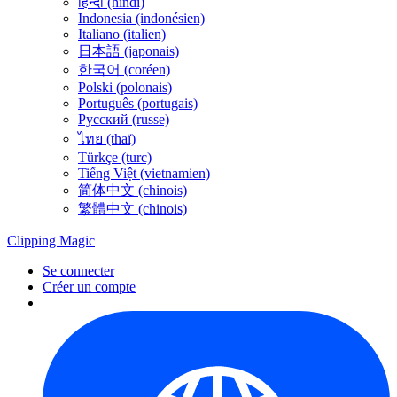
हिन्दी (hindi)
Indonesia (indonésien)
Italiano (italien)
日本語 (japonais)
한국어 (coréen)
Polski (polonais)
Português (portugais)
Русский (russe)
ไทย (thaï)
Türkçe (turc)
Tiếng Việt (vietnamien)
简体中文 (chinois)
繁體中文 (chinois)
Clipping
Magic
Se connecter
Créer un compte